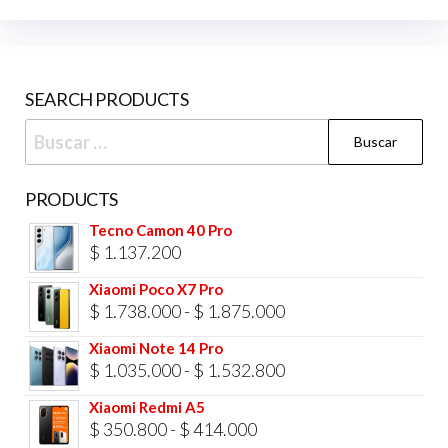
opciones
se
pueden
SEARCH PRODUCTS
elegir
Buscar:
en
la
página
PRODUCTS
de
Tecno Camon 40 Pro
producto
$
1.137.200
Xiaomi Poco X7 Pro
Rango
$
1.738.000
-
$
1.875.000
de
Xiaomi Note 14 Pro
precios:
Rango
$
1.035.000
-
$
1.532.800
desde
de
Xiaomi Redmi A5
$ 1.738.000
precios:
Rango
$
350.800
-
$
414.000