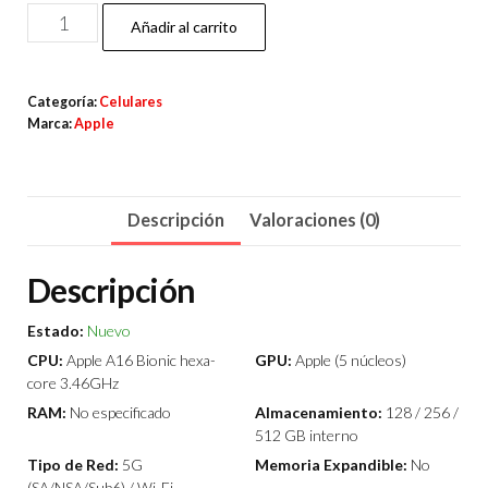
iPhone
Añadir al carrito
15
128Gb
Categoría:
Celulares
cantidad
Marca:
Apple
Descripción
Valoraciones (0)
Descripción
Estado:
Nuevo
CPU:
Apple A16 Bionic hexa-
GPU:
Apple (5 núcleos)
core 3.46GHz
RAM:
No especificado
Almacenamiento:
128 / 256 /
512 GB interno
Tipo de Red:
5G
Memoria Expandible:
No
(SA/NSA/Sub6) / Wi-Fi