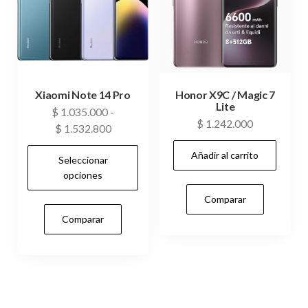
pueden
elegir
en
la
página
Xiaomi Note 14 Pro
Honor X9C / Magic 7
Lite
de
$
1.035.000
-
$
1.242.000
producto
Rango
$
1.532.800
de
Añadir al carrito
Seleccionar
precios:
opciones
desde
$ 1.035.000
Comparar
Este
hasta
Comparar
$ 1.532.800
producto
tiene
múltiples
variantes.
Las