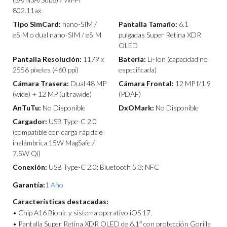
802.11ax
Tipo SimCard:
nano-SIM /
Pantalla Tamaño:
6.1
eSIM o dual nano-SIM / eSIM
pulgadas Super Retina XDR
OLED
Pantalla Resolución:
1179 x
Batería:
Li-Ion (capacidad no
2556 píxeles (460 ppi)
especificada)
Cámara Trasera:
Dual 48 MP
Cámara Frontal:
12 MP f/1.9
(wide) + 12 MP (ultrawide)
(PDAF)
AnTuTu:
No Disponible
DxOMark:
No Disponible
Cargador:
USB Type-C 2.0
(compatible con carga rápida e
inalámbrica 15W MagSafe /
7.5W Qi)
Conexión:
USB Type-C 2.0; Bluetooth 5.3; NFC
Garantía:
1 Año
Características destacadas:
• Chip A16 Bionic y sistema operativo iOS 17.
• Pantalla Super Retina XDR OLED de 6.1″ con protección Gorilla