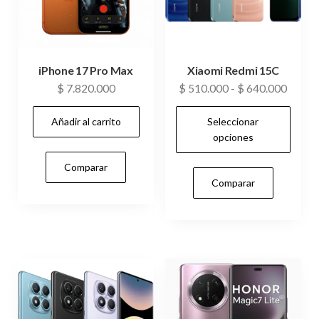
iPhone 17 Pro Max
Xiaomi Redmi 15C
Rango
$
7.820.000
$
510.000
-
$
640.000
de
Añadir al carrito
Seleccionar
precio
opciones
desde
$ 510
Comparar
Este
hasta
Comparar
$ 640
producto
tiene
múltiples
variantes.
Las
opciones
se