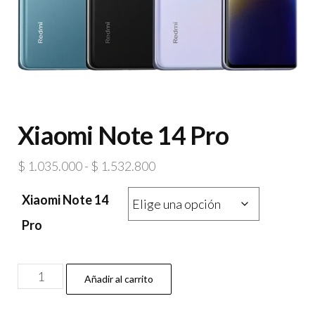
Xiaomi Note 14 Pro
Rango
$
1.035.000
-
$
1.532.800
de
Xiaomi Note 14
precios:
desde
Pro
$ 1.035.000
hasta
Xiaomi
Añadir al carrito
$ 1.532.800
Note
14