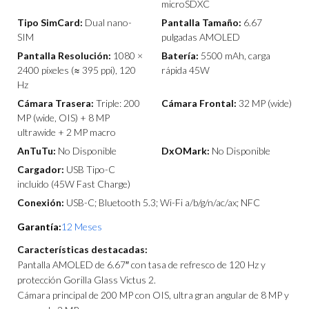
microSDXC
Tipo SimCard:
Dual nano-
Pantalla Tamaño:
6.67
SIM
pulgadas AMOLED
Pantalla Resolución:
1080 ×
Batería:
5500 mAh, carga
2400 píxeles (≈ 395 ppi), 120
rápida 45W
Hz
Cámara Trasera:
Triple: 200
Cámara Frontal:
32 MP (wide)
MP (wide, OIS) + 8 MP
ultrawide + 2 MP macro
AnTuTu:
No Disponible
DxOMark:
No Disponible
Cargador:
USB Tipo-C
incluido (45W Fast Charge)
Conexión:
USB-C; Bluetooth 5.3; Wi-Fi a/b/g/n/ac/ax; NFC
Garantía:
12 Meses
Características destacadas:
Pantalla AMOLED de 6.67″ con tasa de refresco de 120 Hz y
protección Gorilla Glass Victus 2.
Cámara principal de 200 MP con OIS, ultra gran angular de 8 MP y