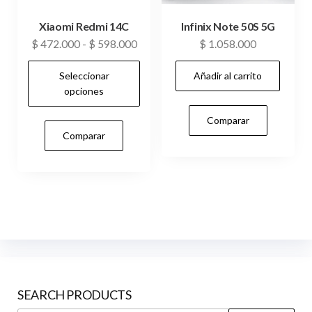
Xiaomi Redmi 14C
Infinix Note 50S 5G
Rango
$
472.000
-
$
598.000
$
1.058.000
de
Seleccionar
Añadir al carrito
precios:
opciones
desde
$ 472.000
Comparar
Este
hasta
Comparar
$ 598.000
producto
tiene
múltiples
variantes.
Las
opciones
se
pueden
SEARCH PRODUCTS
elegir