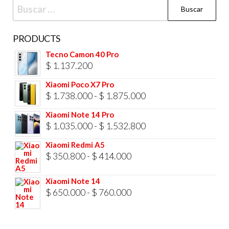
Buscar:
en
la
página
PRODUCTS
de
Tecno Camon 40 Pro
producto
$
1.137.200
Xiaomi Poco X7 Pro
Rango
$
1.738.000
-
$
1.875.000
de
Xiaomi Note 14 Pro
precios:
Rango
$
1.035.000
-
$
1.532.800
desde
de
Xiaomi Redmi A5
$ 1.738.000
precios:
Rango
$
350.800
-
$
414.000
hasta
desde
de
$ 1.875.000
Xiaomi Note 14
$ 1.035.000
precios:
Rango
$
650.000
-
$
760.000
hasta
desde
de
$ 1.532.800
$ 350.800
precios:
hasta