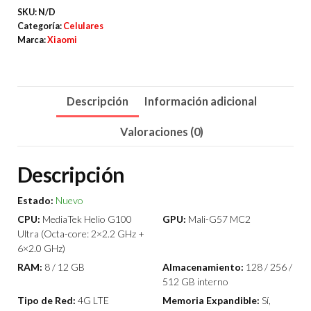
SKU:
N/D
Pro
Categoría:
Celulares
cantidad
Marca:
Xiaomi
Descripción
Información adicional
Valoraciones (0)
Descripción
Estado:
Nuevo
CPU:
MediaTek Helio G100
GPU:
Mali-G57 MC2
Ultra (Octa-core: 2×2.2 GHz +
6×2.0 GHz)
RAM:
8 / 12 GB
Almacenamiento:
128 / 256 /
512 GB interno
Tipo de Red:
4G LTE
Memoria Expandible:
Sí,